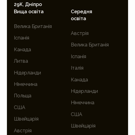
29К, Дніпро
Вища освіта
Середня
освіта
Велика Британія
Австрія
Іспанія
Велика Британія
Канада
Іспанія
Литва
Італія
Нідерланди
Канада
Німеччина
Нідерланди
Польща
Німеччина
США
США
Швейцарія
Швейцарія
Австрія