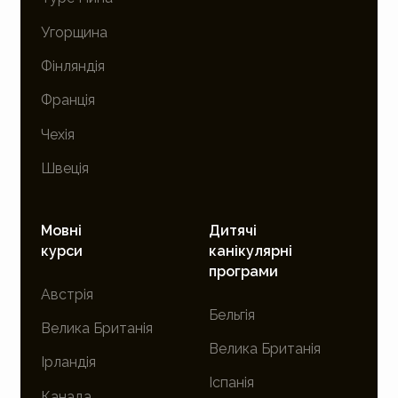
Угорщина
Фінляндія
Франція
Чехія
Швеція
Мовні
Дитячі
курси
канікулярні
програми
Австрія
Бельгія
Велика Британія
Велика Британія
Ірландія
Іспанія
Канада