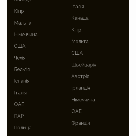
Італія
Кіпр
Канада
Мальта
Кіпр
Німеччина
Мальта
США
США
Чехія
Швейцарія
Бельгія
Австрія
Іспанія
Ірландія
Італія
Німеччина
ОАЕ
ОАЕ
ПАР
Франція
Польща