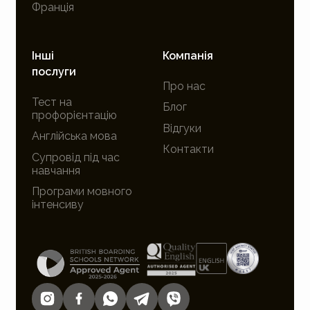
Франція
Iншi
Компанiя
послуги
Про нас
Тест на
Блог
профорієнтацію
Вiдгуки
Англійська мова
Контакти
Супровід під час
навчання
Програми мовного
інтенсиву