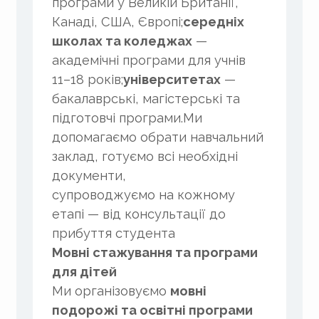
програми у Великій Британії,
Канаді, США, Європі;
середніх
школах та коледжах
—
академічні програми для учнів
11–18 років;
університетах
—
бакалаврські, магістерські та
підготовчі програми.Ми
допомагаємо обрати навчальний
заклад, готуємо всі необхідні
документи,
супроводжуємо на кожному
етапі — від консультації до
прибуття студента
Мовні стажування та програми
для дітей
Ми організовуємо
мовні
подорожі та освітні програми