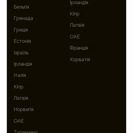
Ірландія
Бельгія
Кіпр
Гренада
Латвія
Греція
ОАЕ
Естонія
Франція
Ізраїль
Хорватія
Ірландія
Італія
Кіпр
Латвія
Норвегія
ОАЕ
Туреччина