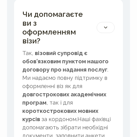
Чи допомагаєте
ви з
оформленням
візи?
Так,
візовий супровід є
обов’язковим пунктом нашого
договору про надання послуг
.
Ми надаємо повну підтримку в
оформленні віз як для
довгострокових академічних
програм
, так і для
короткострокових мовних
курсів
за кордоном.Наші фахівці
допомагають зібрати необхідні
документи, заповнити анкети,