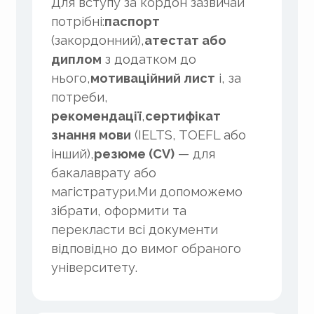
Для вступу за кордон зазвичай
потрібні:
паспорт
(закордонний),
атестат або
диплом
з додатком до
нього,
мотиваційний лист
і, за
потреби,
рекомендації
,
сертифікат
знання мови
(IELTS, TOEFL або
інший),
резюме (CV)
— для
бакалаврату або
магістратури.Ми допоможемо
зібрати, оформити та
перекласти всі документи
відповідно до вимог обраного
університету.